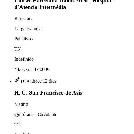
Colisée Barcelona Dolors Aleu | Hospital
d'Atenció Intermèdia
Barcelona
Larga estancia
Paliativos
TN
Indefinido
44,657€ - 47,000€
TCAE
hace 12 días
H. U. San Francisco de Asis
Madrid
Quirófano - Circulante
TT